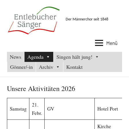
Zum
Inhalt
springen
Der Männerchor seit 1848
Menü
News
Agenda
Singen hält jung!
Gönner/-in
Archiv
Kontakt
Unsere Aktivitäten 2026
21.
Samstag
GV
Hotel Port
Febr.
Kirche