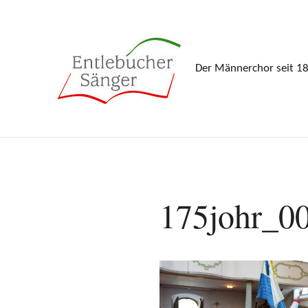
Zum
Inhalt
springen
Der Männerchor seit 1
175johr_0