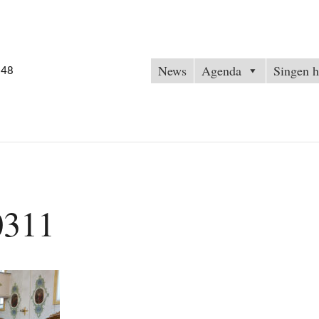
News
Agenda
Singen h
848
0311