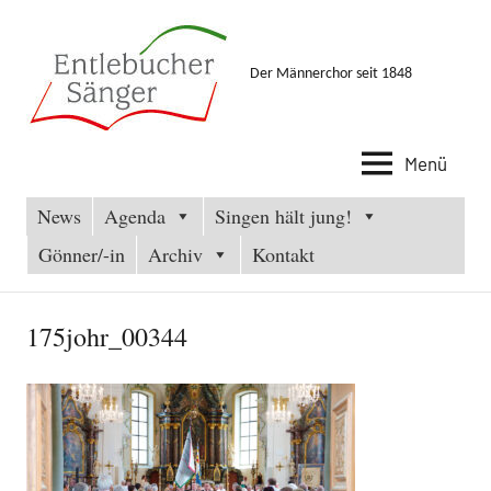
Zum
Inhalt
springen
Der Männerchor seit 1848
Menü
News
Agenda
Singen hält jung!
Gönner/-in
Archiv
Kontakt
175johr_00344